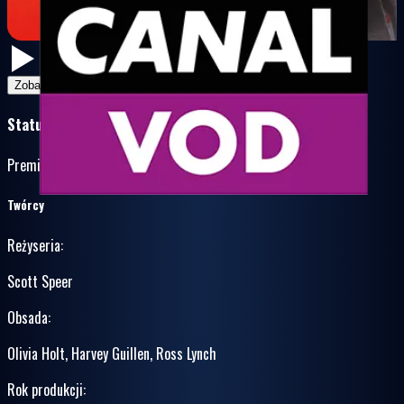
Zobacz na VOD
Status Update
Premiera VOD 15.11.2018 r.
•
Fantasy, Komedia, Romans
Twórcy
Reżyseria
:
Scott Speer
Obsada
:
Olivia Holt, Harvey Guillen, Ross Lynch
Rok produkcji
: